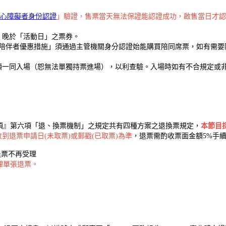
心障礙者身份認證
」驗證，售票當天無法保證能認證成功，啟售當日才認
」晚於「活動日」之票券。
陪伴者優惠措施」須通過主管機關身分認證始能購買陪同席票，如有需要
須一同入場（恕無法單獨持票進場），以利查驗。入場時如有不合規定或
項』第六項「退、換票機制」之規定共有四種方案之退換票規定，
本節目
到退票申請日(未取票)或郵戳(已取票)為準
，退票需酌收票面金額5%手
起的退票不再受理
理單張退票。