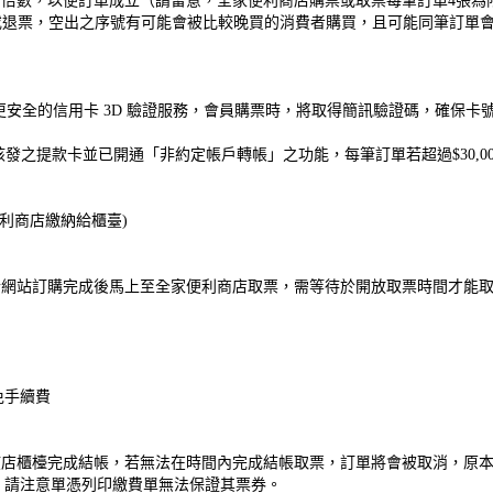
2的倍數，以便訂單成立（請留意，全家便利商店購票或取票每筆訂單4張為
退票，空出之序號有可能會被比較晚買的消費者購買，且可能同筆訂單會有序
了更安全的信用卡 3D 驗證服務，會員購票時，將取得簡訊驗證碼，確保
發之提款卡並已開通「非約定帳戶轉帳」之功能，每筆訂單若超過$30,0
便利商店繳納給櫃臺)
售當下於網站訂購完成後馬上至全家便利商店取票，需等待於開放取票時間才
免手續費
鐘內在該店櫃檯完成結帳，若無法在時間內完成結帳取票，訂單將會被取消，
，請注意單憑列印繳費單無法保證其票券。