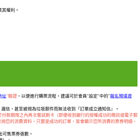
棄其權利。
地址
"驗證
，以便進行購票流程，建議可於會員"設定"中的"
報名預填資
擋信、漏信，甚至被視為垃圾郵件而無法收到『訂單成立通知信』。
於付款期限之內再次嘗試刷卡（即便收到銀行的授權成功的簡訊或電子郵
查詢您的消費資料，只要是成功的訂單，皆會顯示您所消費的票券明細，
出可售票券張數。