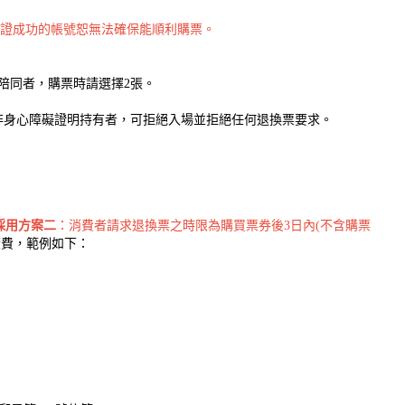
證成功的帳號恕無法確保能順利購票。
陪同者，購票時請選擇2張。
非身心障礙證明持有者，可拒絕入場並拒絕任何退換票要求。
採用方案二
：消費者請求退換票之時限為購買票券後3日內(不含購票
續費，範例如下：