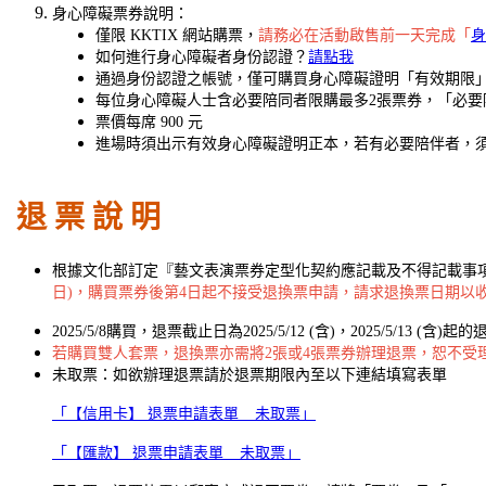
身心障礙票券說明：
僅限 KKTIX 網站購票，
請務必在活動啟售前一天完成「
身
如何進行身心障礙者身份認證？
請點我
通過身份認證之帳號，僅可購買身心障礙證明「有效期限
每位身心障礙人士含必要陪同者限購最多2張票券，「必要
票價每席 900 元
進場時須出示有效身心障礙證明正本，若有必要陪伴者，
退 票 說 明
根據文化部訂定『藝文表演票券定型化契約應記載及不得記載事
日)，購買票券後第4日起不接受退換票申請，請求退換票日期以收
2025/5/8購買，退票截止日為2025/5/12 (含)，2025/5/13 (含)
若購買雙人套票，退換票亦需將2張或4張票券辦理退票，恕不受
未取票：如欲辦理退票請於退票期限內至以下連結填寫表單
「【信用卡】 退票申請表單 _ 未取票」
「【匯款】 退票申請表單 _ 未取票」