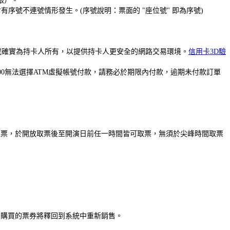
限）。
號不連號情形發生。(序號說明：票面的 "座位號" 即為序號)
卡號確實為持卡人所有，以提供持卡人更安全的網路交易環境。
信用卡3D驗
00無法選擇ATM虛擬帳號付款，請務必於期限內付款，逾期未付款訂單
能取票，於開放取票後至開演日前任一時間皆可取票，無須於尖峰時間取票
原本購買的票券將釋回到系統中重新銷售。