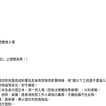
號整隊入場
座位」之號碼為準。）
量恐對孩童造成影響及其身高受限而影響視線，故7歲以下之孩童不建議
法辨識等狀況，恕不補發。
正本及身分證正本，須一同入場（恕無法單獨持票進場），以利查驗。
、拍照、直播，違者須依照工作人員指示離場，手機拍攝不在此限。
器、雷射筆、煙火或任何危險物品。
館方管制。