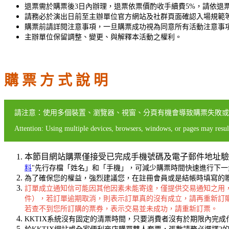
退票需於購票後3日內辦理，退票依票價酌收手續費5%，請依退
請務必於演出日前至主辦單位官方網站及社群頁面確認入場規範
購票前請詳閱注意事項，一旦購票成功視為同意所有活動注意事
主辦單位保留調整、變更、與解釋本活動之權利。
購 票 方 式 說 明
請注意：使用多個裝置、瀏覽器、視窗、分頁有機會導致購票失敗或
Attention: Using multiple devices, browsers, windows, or pages may result
本節目網站購票僅接受已完成手機號碼及電子郵件地址驗
料
"先行存檔「姓名」和「手機」，可減少購票時間快速進行下一
為了確保您的權益，強烈建議您，在註冊會員或是結帳時填寫的聯絡
訂單成立通知信可能因其他因素未能寄達，僅提供交易通知之用
件），若訂單逾期取消，則表示訂單真的沒有成立，請再重新訂
若查不到您所訂購的票券，表示交易並未成功，請重新訂票。
KKTIX系統沒有固定的清票時間，只要消費者沒有於期限內完