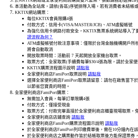
於KKTIX網站或全家便利商店購買雙人套票，張數請務必選擇
本活動為全站席，請依(各區)序號排隊入場，若有消費者未結帳或
KKTIX網站購票：
每位KKTIX會員限購4張
付款方式：信用卡(VISA/MASTER/JCB)、ATM虛擬帳號
為強化信用卡網路付款安全，KKTIX售票系統網站導入
證流程為何？
ATM虛擬帳號付款注意事項：僅限於台灣金融機構開戶所核
將會自動取消
開放取票時間：活動前 7 天起開放全家機台取票。
取票方式：全家取票(手續費每筆$30/4張為限，請於全家
KKTIX購票流程圖示說明
請點我
全家便利商店FamiPort取票說明
請點我
選擇全家便利商店FamiPort取票請留意：請勿在啟
以節省您寶貴的時間。
全家便利商店FamiPort購票：
無需加入會員，每筆訂單限購4張
付款方式：僅接受現金
取票方式：付款完畢直接於全家便利商店櫃臺現場取票，
全家便利商店店鋪查詢
請點我
全家便利商店FamiPort購票流程圖示說明
請點我
於全家便利商店FamiPort列印繳費單後，需在10分
於全家便利商店之購票動作皆於結帳取票後方能保證票券