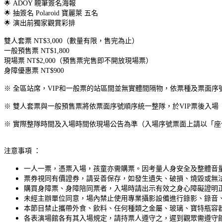
🌟 ADOY 親筆簽名海報
🌟 抽簽名 Polaroid 寶麗萊 五名
🌟 演出前獨家觀賞彩排
雙人套票 NT$3,000（數量有限，售完為止）
一般預售票 NT$1,800
現場票 NT$2,000（預售票完售即不開放現場票）
身障優惠票 NT$900
※ 全區站席，VIP和一般票的站區間並無實體間隔物，依票種及票面序
※ 雙人套票與一般預售票將依票面序號順序統一整隊，於VIP票後入場
※ 實際整隊時間及入場時間依現場公告為準（入場序號票面上請以「
注意事項 ：
一人一票，憑票入場，孩童亦需購票。因考量人身安全及整體音
票券視同有價證券，請妥善保存，如發生遺失、破損、燒毀或無
購買身障票、身障陪同票者，入場時請出示有效之身心障礙證明
未經主辦單位同意，場內禁止使用專業攝影設備進行錄影、錄音
本節目禁止攜帶外食、飲料、任何種類之金屬、玻璃、寶特瓶容
各表演場館各有其入場規定，請持票人遵守之，遲到觀眾需遵守