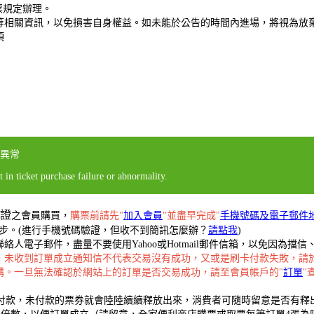
票規定辦理。
等相關資訊，以免損害自身權益。如未能於公告的時間內進場，將視為放
項
異常
 in ticket purchase failure or abnormality.
證
之會員購買，
購票前請先"
加入會員
"並盡早完成"
手機號碼及電子郵件
步。(進行手機號碼驗證，但收不到簡訊怎麼辦？
請點我
)
人電子郵件，盡量不要使用Yahoo或Hotmail郵件信箱，以免因為
，未收到訂單成立通知信不代表交易沒有成功，又或是刷卡付款失敗，請
購。一旦無法確認於網站上的訂單是否交易成功，請至會員帳戶的"
訂單
"
成付款，未付款的票券就會陸陸續續釋放出來，消費者可隨時留意是否有釋